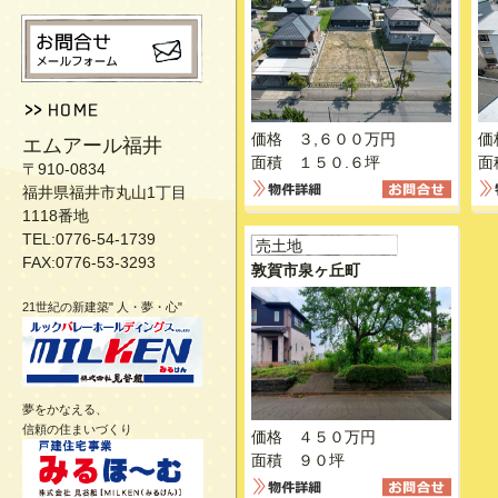
価格 ３,６００万円
価
エムアール福井
面積 １５０.６坪
面
〒910-0834
福井県福井市丸山1丁目
1118番地
TEL:0776-54-1739
売土地
FAX:0776-53-3293
敦賀市泉ヶ丘町
21世紀の新建築" 人・夢・心"
夢をかなえる、
信頼の住まいづくり
価格 ４５０万円
面積 ９０坪