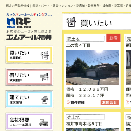
福井の不動産情報｜賃貸アパート・賃貸マンション・貸店舗・貸事務所・貸倉庫・貸工場・月
新着
売土地
売
二の宮４丁目
新
価格 １２,０６６万円
価
面積 ３３５.１７坪
面
売土地
売
福井市高木北５丁目
福