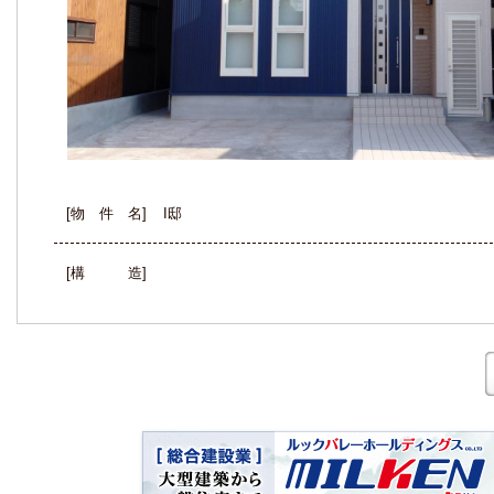
[物 件 名]
I邸
[構 造]